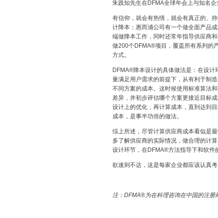
朱践知先生在DFMA全球年会上与知名企
有信仰，就会有热情，就会有真正的、持
计降本：惠而浦公司有一个做全面产品成本
端做降本工作，同时还常年指导供应商和
做200个DFMA®项目，覆盖所有系列的产品
方式。
DFMA®降本设计的具体做法是：在设
量满足用户需求的前提下，从有利于制造
不同方案的成本。这时候使用标准算法和
差异，并初步评估哪个方案更接近目标成
设计上的优化，再计算成本，直到达到目
成本，是事半功倍的做法。
综上所述，尽管计算供应商成本看似是最
多了解供应商的实际情况，做合理的计算
设计环节，在DFMA®方法指导下和软
欲速则不达，这是每家企业都应该认真考
注：DFMA®为在科理咨询在中国的注册