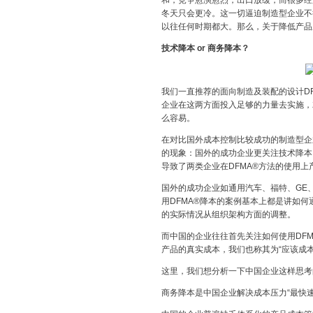
和，竞争愈演愈烈，出口放缓，而很多经
冬天只会更冷。这一切逼迫制造型企业不
以往任何时期都大。那么，关于降低产品
技术降本 or 商务降本？
我们一直推荐的面向制造及装配的设计D
企业在这两方面投入足够的力量去实施，
么容易。
在对比国外成本控制比较成功的制造型企
的现象：国外的成功企业更关注技术降本
导致了两类企业在DFMA®方法的使用上
国外的成功企业如通用汽车、福特、GE
用DFMA®降本的案例基本上都是讲如
的实际情况从组织架构方面的调整。
而中国的企业往往首先关注如何使用DF
产品的真实成本，我们也称其为“应该成
这里，我们想分析一下中国企业这样思考
商务降本是中国企业解决成本压力“最快速