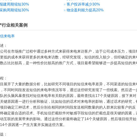
报建周期缩短30%
客户投诉率减少30%
采购周期缩短30%
物业盈利能力提高20%
产行业相关案例
信来电率
述：
公司在市场推广过程中通过多种方式来获得来电来访客户，迫于公司成本压力，项目
更低的成本来获得更多的来电来访数，经研究发现，短信的投入较少，但经确定的来
数占比比较高，是一种性价比较高的推广方式，项目最希望能够进一步提高短信的来
程：
目展开了大量的数据分析，比如研究不同项目的短信来电率差异，不同渠道的短信来
，不同时间段发送短信的来电率情况等等，通过这些研究发现了一些线索。然后进一
队的头脑风暴查找对短信来电率有关联的原因，最终查找出17个关键原因，接下来对
关键原因逐一进行分析和验证，比如短信的话术对来电率的影响，通过话术的研究，
项目确定三种话术，然后分别在相同的时间段发送相同数量的的人群来比较客户的反
终确定最合适的话术。手机短信拦截软件对敏感字段短信的拦截也是很关键的因素，
动互联的发展带来的影响。通过这些分析最终确定了14个关键原因，然后项目组开始
14个原因逐一产生方案并实施这些方案。
益：