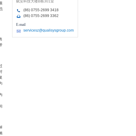
赋安科技大楼B栋301室
项
也
(86) 0755-2699 3418
(86) 0755-2699 3362
E-mail
servicesz@qualisysgroup.com
售
带
过
对
复
为
。
内
。
间
解
施