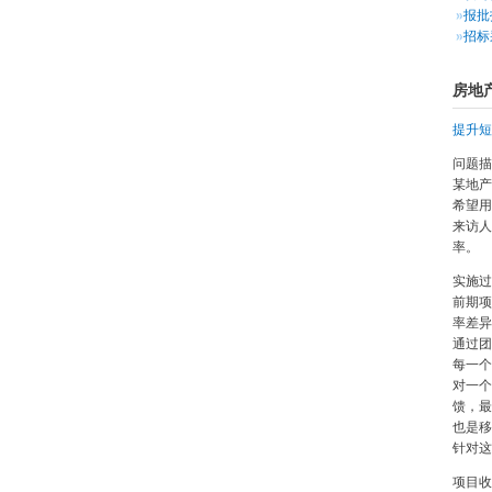
报批
招标
房地
提升短
问题描
某地产
希望用
来访人
率。
实施过
前期项
率差异
通过团
每一个
对一个
馈，最
也是移
针对这
项目收