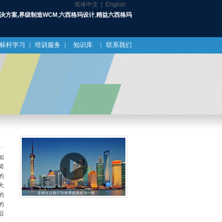
简体中文 |
English
解决方案,界级制造WCM
,
六西格玛设计
,
精益六西格玛
标杆学习
|
培训服务
|
知识库
|
联系我们
如
简
的
大
的
的
后