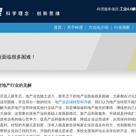
科理服务项目:
工业4.0
首页
|
关于科理
|
方法论介绍
|
行业洞察
|
业面临很多困难！
对地产行业的见解
济进入新常态，地产业也随之进入，新常态下的地产业面临很多困难，大家都在讨论
这些困难，并且得出一致的结论：
地产业必须转型和升级。
我们认为地产业转型不能
解为放弃地产业而转做其他行业或产业，而是继续做和地产相关的事情，继续把自己
大做强，这需要在原有产业的基础上发掘新模式、新产品和新服务。升级就是持续扩
原有业务的核心竞争力，提高产品和服务的质量，降低企业运营成本，从而保持持续
盈利。转型的关键点是创新，没有人能直接告诉每家企业应该走向何方，但创新能力
帮助企业自己找到方向。升级的关键点是改进，系统全面地评估企业存在的不足，然