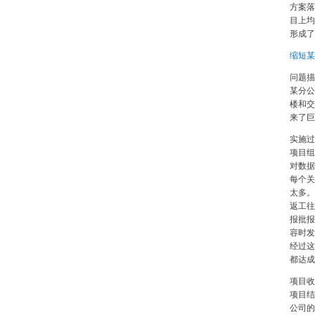
方案落
目上均
形成了
缩短某
问题描
某分公
楼和交
来了巨
实施过
项目组
对数据
每个关
太多。
返工往
报批报
容时发
经过这
都达成
项目收
项目结
公司的