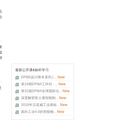
企
企
家
提
帮
最新公开课&标杆学习
DFMA设计降本系列 | ...
New
第16期DFMA工作坊 - ...
New
是
第33届DFMA全球国际论...
New
深度解密富士康智能制...
New
2018年汉诺威工业展标...
New
面向工业4.0的智能物...
New