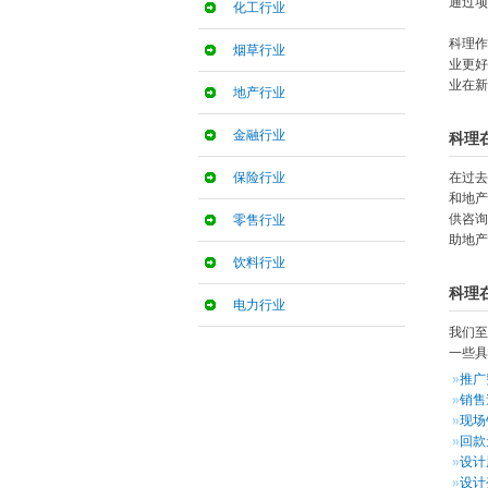
通过项
化工行业
科理作
烟草行业
业更好
业在新
地产行业
金融行业
科理
保险行业
在过去
和地产
供咨询
零售行业
助地产
饮料行业
科理
电力行业
我们至
一些具
推广
销售
现场
回款
设计
设计