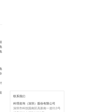
组
电
电
电
步
针
这
联系我们
科理咨询（深圳）股份有限公司
深圳市科技园南区高新南一道013号