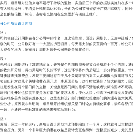
实后，项目组对短信来电率进行了持续的监控，实施后三个月的数据较实施前在多个
有大幅地提升，平均提升幅度高达80%，全面为公司节省短信推广费用300万 。同时
全套的短信推广标准，该标准也预期在全集团所有项目上推广。
分公司项目设计周期
述：
司的项目设计周期在各分公司中的排名一直比较靠后，因设计周期长，无形中延后了
楼的时间，公司刚好有一个大型的拆迁项目，每天需支付的安置费约一百万，给公司
大资金的压力，缩短设计周期对该分公司来说是势在必行。
程：
先对设计周期进行了准确地定义，并将整个周期按照关键节点分成若干个小周期，通
的收集和分析，得出周期时间长的环节，这些环节将作为后期进一步分析的重点。针
键步骤查找浪费点，发现主要问题存在于几个关键环节的返工太多和报批报建环节反
项目组针对这几个关键浪费点展开进一步原因分析，这个时候遇到了较大的阻力，因
往是发生在两个部门间的交接，关键点是部门间的需求不清楚或者说标准要求不明确
建部门刚开始也指责主要是政府部门的要求太多，变化太快，但真正分析每次反复的
现有很多是内部没有准备充分，这里也和设计部门和报批报建部门的沟通有较大关系
些分析，原因就非常明确，项目组开始组织相关部门讨论如何细化要求，最终各部门
一致，并通过一些标准化的表格来规范后期行为。
益：
束后，经过一年的运行，新项目设计周期均比预期缩短了一个月，这样就可以大幅缓
资金压力。另外一个非常巨大的潜在收益是设计变更也得到一定幅度的减少，尤其是