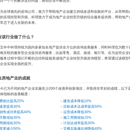
目一个个的解决这些问题，推动企业不断进步。
为全球领先的咨询公司，致力于帮助地产企业建立持续改进和创新的平台，从而帮助
的实现转型和升级。科理致力于成为地产企业转型升级的综合服务提供商，帮助地产
常态下进入全新的未来。
在该行业做了什么？
五年中科理持续为国内多家知名地产提供全方位的咨询改善服务，同时科理也为数十
相关联的服务型企业提供咨询服务，比如零售、酒店、旅游、银行等。在为这些企业
服务过程中我们不断的总结和提炼形成地产企业转型升级咨询模型，希望通过该模型
企业实现全面的提升。
在房地产业的成就
今已为不同的地产企业实施至少200个改善和创新项目，并取得非常好的成绩，以下
体指标的改善幅度：
费效比提高25%
建造成本降低10%
速度提高30%
目标成本达成率提高50%
销售成功率提高40%
运营成本降低30%
天数缩短30%
施工周期缩短15%
周期缩短30%
计划达成率提高30%
变更减少50%
交楼后返修比例降低40%