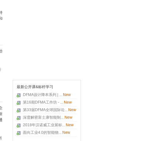
持
和
些
连
最新公开课&标杆学习
DFMA设计降本系列 | ...
New
第16期DFMA工作坊 - ...
New
企
第33届DFMA全球国际论...
New
新
深度解密富士康智能制...
New
通
2018年汉诺威工业展标...
New
面向工业4.0的智能物...
New
列