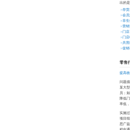
出的是
存货
会员
非生
营销
门店
门店
共营
促销
零售
提高收
问题描
某大型
员；如
降低门
率低，
实施过
项目组
思广益
程中通