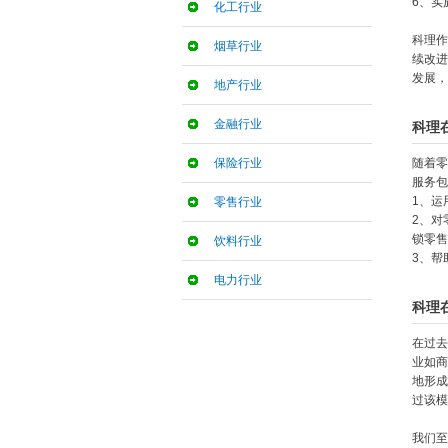
6、实
化工行业
科理作
烟草行业
续改进
发展，
地产行业
金融行业
科理
保险行业
随着零
服务包
1、运
零售行业
2、对
锁零售
饮料行业
3、帮
电力行业
科理
在过去
业如商
地形成
过该模
我们至