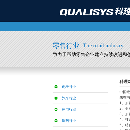
零售行业
The retail industry
致力于帮助零售企业建立持续改进和
科理
电子行业
中国经
未有的
汽车行业
1、加
2、拥
家电行业
3、加
4、打
医药行业
5、结