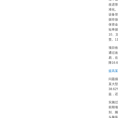
改进形
准化。
设备管
据存放
保资金
短单据
10、
责。1
项目收
通过改
易，在
降16
提高某
问题描
某大型
38.
益，还
实施过
前期项
别、频
头脑风