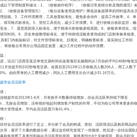
成以下管理制度和做法：1、《收银操作程序》、《收银日常差错分析及预防规范》
2、《收银设备管理指引》、《银台设备使用及维护》降低设备故障率的同时提高全
理技能。3、工作环境整理，工具放置标准化，避免多余动作，提高工作效率。4、单
、填写格式标准化。5、管控工具优化，减少工作浪费。6、进行收银台收款监控，确
安全。7、退货原因录入标准化，便于精准分析收银差错原因。8、收银表单优化，缩
填写时间。9、历史单据整理标准化，便于特殊情况账务查询或则门店财务账务核查
文具柜门内粘贴标识，对文件管理标准化、目视化，明确检查标准，落实岗位工作职
1、将收银台常用办公用品固定放置，减少工作过程中的动作浪费。
益：
进，试点门店西安某店单笔交易时间在改善项目实施期间从7月份的平均146秒/每笔
11月份提升到102秒每笔交易。改善后至2013年11月收银员人数206人，用工人数下
.60%。由此带来的人工费用减少，同比人工费用支出合计减少31.16万元。
超市会员活跃率
述：
连锁超市在2013年1-6月，月有效开卡数量持续增加，但会员活跃率持续下降至
62%，无效会员增加，没有很好地起到增加客户粘性的作用，不但为给公司带来更多的
增大管理成本。平均会员活跃度只有41.4% 。
程：
目对会员活跃率进行了定义，并分析了会员的构成、类别、活跃情况以及购买商品的
次等，展开了大量的数据分析，通过这些研究发现了一些规律。然后进一步结合团队
暴和鱼骨图工具查找影响会员活跃度的原因，最终查找出8个关键原因，即会员职业