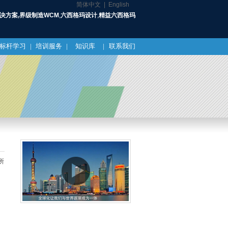
简体中文 |
English
解决方案,界级制造WCM
,
六西格玛设计
,
精益六西格玛
标杆学习
|
培训服务
|
知识库
|
联系我们
所