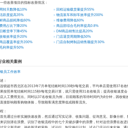
一些改善项目的指标改善情况：
周转天数降低10%
回程运输载货量提升55%
活跃度提高35%
物流装车和卸车效率提升200%
鲜商品损耗降低60%
维修费用降低60%
费用占比下降20%
商品部综合毛利率提高0.8%
日断货率下降45%
DM商品销售比提高20%
收银效率提升20%
门店退货周期降低50%
商品覆盖率提升200%
门店自制烤制品销售额提升30%
毛利率提升50%
行业相关案例
银员工作效率
述：
连锁超市西北区在2013年7月单笔结账时间139秒/每笔交易，平均单店需使用37名收
果按照单笔结账时间115秒/每笔交易计算，就只需使用31名收银员；提高收银速度会
店人工费用支出。同时以37名收银员为例，目前顾客的等待时间约为8分钟，因收银
直接影响顾客购物体验，导致顾客满意度降低或顾客流失。
程：
首先通过分析实施快速改善，然后通过写实记录、收集问题、征询意见、影像分析、
来识别潜在浪费。识别了收银流程中的七个关键步骤中的浪费，针对这些浪费在改进
过定义新流程、评价新流程风险、试运行、制定推行计划、试点门店运行来实施。通