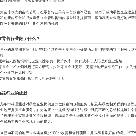
施精益化管理，持续改进企业的经营管理
为全球领先的咨询公司，在零售行业具有丰富的咨询经验，致力于帮助零售企业建立
和创新的平台和成为零售企业管理咨询的综合服务提供商，帮助零售企业更好地经营
以应对未来的挑战，抓住发展的机遇。
在零售行业做了什么？
售业的发展和变革，科理在这个过程中为零售企业提供满足他们需要的管理服务，这
括：
用精益六西格玛帮助企业消除浪费，提升效率，降低成本，从而提升企业业绩
零售企业相关领域进行深入研究，指导零售企业更好、更精准地开展业务工作，如为
企业建立开店模型等
助零售企业加强门店管理，打造标杆门店
在该行业的成就
几年中科理通过对零售企业提供全方位的咨询改善服务，以及与零售相关联的服务型
业地产提供咨询服务，在为这些企业提供咨询服务过程中我们不断的总结和提炼并创
了科理关于零售企业的流程模型，该模型为全面理解零售企业提供全面的视角，并能
型帮助零售企业实现全面的提升。
今已为不同的地产企业实施至少100个改善和创新项目，并取得非常好的成绩，以下