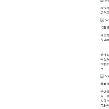
科技
品创
汇聚世
科理
作体
通过
作关系
本能
台。
拥有
依据
务，
实践
与服