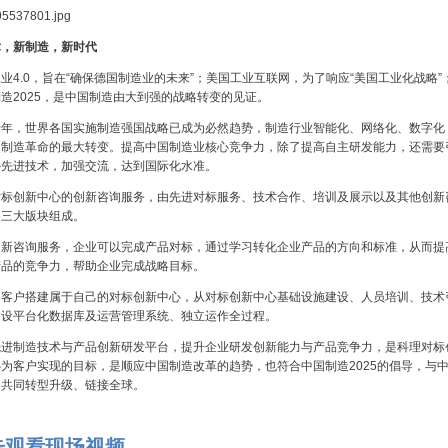
术，新制造，新时代
业4.0，旨在“确保德国制造业的未来”；美国工业互联网，为了响应“美国工业化战略”
造2025，是中国制造由大到强的战略转变的见证。
十年，世界各国实施制造强国战略已成为必然趋势，制造行业智能化、网络化、数字化
次制造革命的最大转变。提高中国制造业核心竞争力，除了提高自主研发能力，还需要
外先进技术，加强交流，达到国际化水准。
对标创新中心的创新咨询服务，由先进对标服务、技术合作、培训及展示以及其他创新
务三大版块组成。
创新咨询服务，企业可以完成产品对标，通过学习转化企业产品的方向和标准，从而提
产品的竞争力，帮助企业完成战略目标。
为客户搭建属于自己的对标创新中心，从对标创新中心基础设施建设、人员培训、技术
建设平台化数据库及运营管理系统、独立运作全过程。
先进制造技术与产品创新研发平台，提升企业研发创新能力与产品竞争力，是科理对标
为客户实现的目标，是顺应中国制造改革的趋势，也符合中国制造2025的倡导，与
造共同转型升级、链接全球。
击观看现场视频