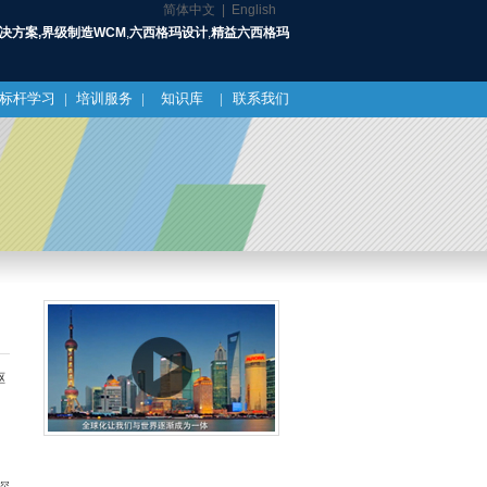
简体中文 |
English
解决方案,界级制造WCM
,
六西格玛设计
,
精益六西格玛
标杆学习
|
培训服务
|
知识库
|
联系我们
驱