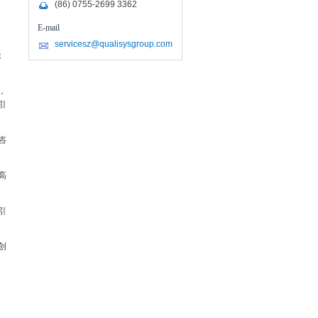
(86) 0755-2699 3362
E-mail
servicesz@qualisysgroup.com
；
，
引
咨
高
引
创
中