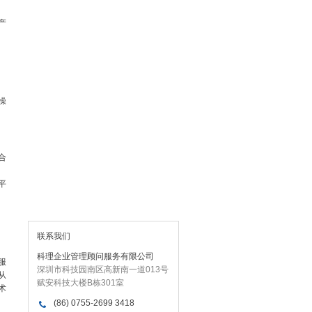
产
操
合
平
联系我们
科理企业管理顾问服务有限公司
服
深圳市科技园南区高新南一道013号
从
赋安科技大楼B栋301室
术
(86) 0755-2699 3418