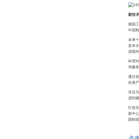
新技
德国工
中国制
未来
是本
进国
科理
询服
通过
自身
并且
进到
打造
新中心
国制
点