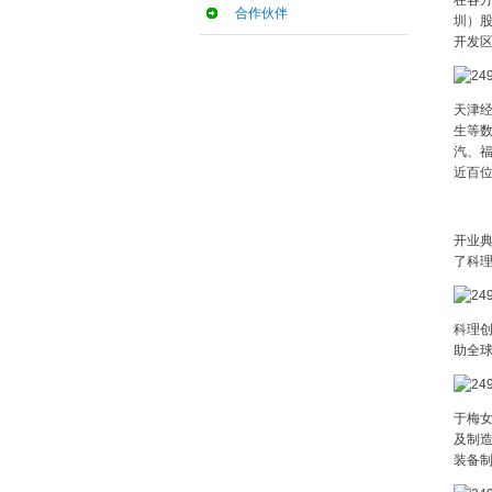
在各
合作伙伴
圳）股
开发区
天津经
生等
汽、福
近百
开业
了科
科理
助全
于梅
及制
装备