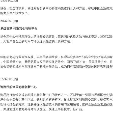
尊独创，理念惟求新。科理对标创新中心将借助先进的工具和方法，帮助中国企业提升
新能力及生产技术水平。
界级智慧 打造顶尖咨询平台
对标创新中心依托科理强大的海外资源背景，筛选国外优质方法与技术资源，通过实践
验，为客户在合适的时间与环境提供先进的工具和方法。
多年的研究与行业咨询实践、丰富的咨询经验，科理与众多海外知名企业院校达成战略
，中国质量协会、弗劳恩霍夫应用研究促进协会、国际TRIZ协会、美国质量协会、日
率协会等研究机构与科理建立了长期合作关系，成为拥有高端海外资源的国际咨询服务
咨询路径的全国对标创新中心
咨询思路打造设立成为科理对标创新中心的特色之一。区别于单一引进与展示国外先进
整座中心先后分为三个区域，分别是拆解分析区、技术展示区和培训交流区，确保客户
与理论相结合的方式，理解并深入先进技术的作用与应用领域，选择合适企业发展的技
务，并且通过知名海外导师培训交流，快速上手新技术、新产品。