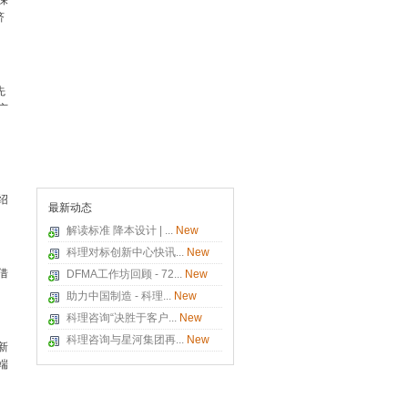
深
济
先
广
绍
最新动态
解读标准 降本设计 | ...
New
科理对标创新中心快讯...
New
借
DFMA工作坊回顾 - 72...
New
助力中国制造 - 科理...
New
科理咨询“决胜于客户...
New
科理咨询与星河集团再...
New
新
端