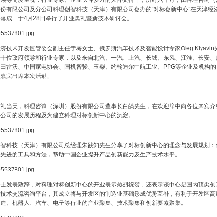
方领导高度重视，行业专家、企业伙伴多方的关怀支持下，历时六个月，由科理咨询（
份有限公司及分公司科理创智科技（天津）有限公司创办的“对标创新中心”在天津经
落成，于4月28日举行了开业典礼暨新技术研讨会。
济技术开发区管委会副主任于梅女士、俄罗斯汽车技术及智能设计专家Oleg Klyavin
数十位政府领导和行业专家，以及来自北汽、一汽、上汽、长城、东风、江淮、长安、
田雷沃、中国家电协会、国机智骏、玉柴、约翰迪尔中航工业、PPG等企业及机构的
位嘉宾出席本次活动。
典礼当天，科理咨询（深圳）股份有限公司董事长白皜先生，在欢迎辞中向各位来宾介
理公司的发展历程及为建立科理对标创新中心的沉淀。
创智科技（天津）有限公司总经理朱践知先生分享了对标创新中心的理念与发展规划：
球先进的工具和方法，帮助中国企业提升产品创新能力及生产技术水平。
女士发表致辞，对科理对标创新中心的开业表示热烈祝贺，还表示该中心是国内顶尖创
造技术交流咨询平台，其成立将与开发区的制造业基础形成优势互补，有利于开发区高
制造、机器人、汽车、电子等行业的产业聚集、技术聚集和创新要素聚集。