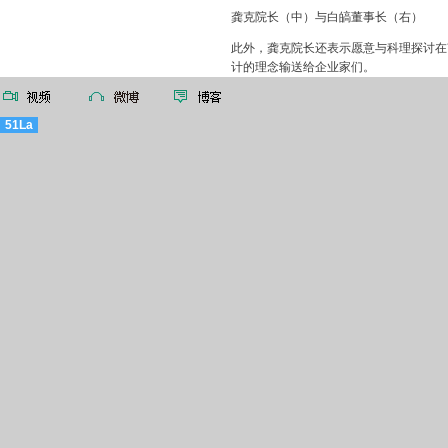
龚克院长（中）与白皜董事长（右）
此外，龚克院长还表示愿意与科理探讨在
计的理念输送给企业家们。
51La